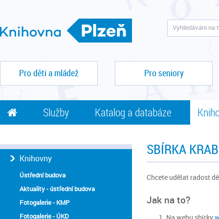
Pro děti a mládež
Pro seniory
Služby
Katalog a databáze
Kniho
SBÍRKA KRAB
Knihovny
Ústřední budova
Chcete udělat radost dě
Aktuality - ústřední budova
Jak na to?
Fotogalerie - KMP
Fotogalerie - ÚKD
Na webu sbírky
w