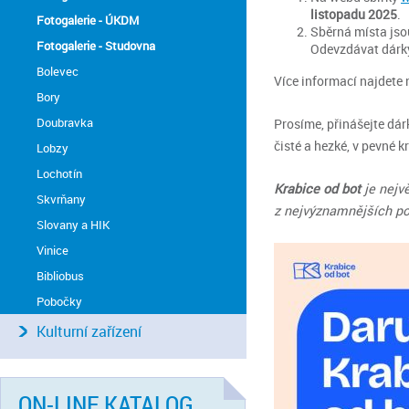
listopadu 2025
.
Fotogalerie - ÚKDM
Sběrná místa jso
Fotogalerie - Studovna
Odevzdávat dárk
Bolevec
Více informací najdete
Bory
Doubravka
Prosíme, přinášejte dárk
čisté a hezké, v pevné 
Lobzy
Lochotín
Krabice od bot
je nejvě
Skvrňany
z nejvýznamnějších po
Slovany a HIK
Vinice
Bibliobus
Pobočky
Kulturní zařízení
ON-LINE KATALOG