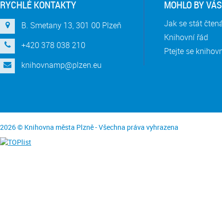
RYCHLÉ KONTAKTY
MOHLO BY VÁS
Jak se stát čte
B. Smetany 13, 301 00 Plzeň
Knihovní řád
+420 378 038 210
Ptejte se knihov
knihovnamp@plzen.eu
2026 © Knihovna města Plzně - Všechna práva vyhrazena