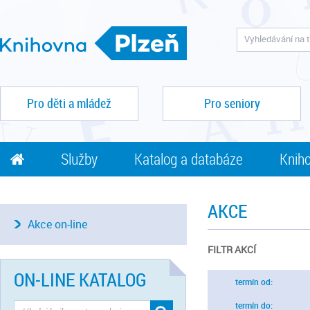
Pro děti a mládež
Pro seniory
Služby
Katalog a databáze
Kniho
AKCE
Akce on-line
FILTR AKCÍ
ON-LINE KATALOG
termín od:
termín do: