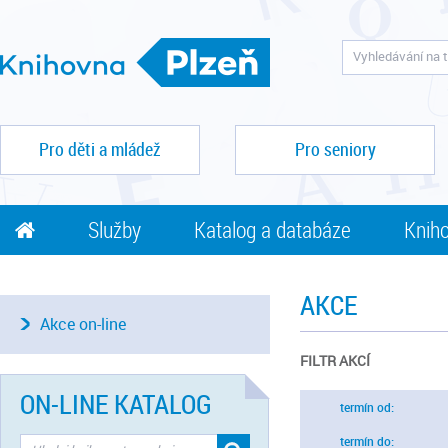
Pro děti a mládež
Pro seniory
Služby
Katalog a databáze
Kniho
AKCE
Akce on-line
FILTR AKCÍ
ON-LINE KATALOG
termín od:
termín do: