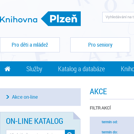
Pro děti a mládež
Pro seniory
Služby
Katalog a databáze
Kniho
AKCE
Akce on-line
FILTR AKCÍ
ON-LINE KATALOG
termín od:
termín do: