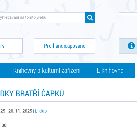
ry
Pro handicapované
Knihovny a kulturní zařízení
E-knihovna
DKY BRATŘÍ ČAPKŮ
025 - 20. 11. 2025
|
L-klub
7:30