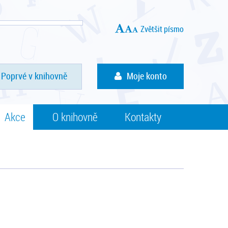
Zvětšit písmo
Poprvé v knihovně
Moje konto
Akce
O knihovně
Kontakty