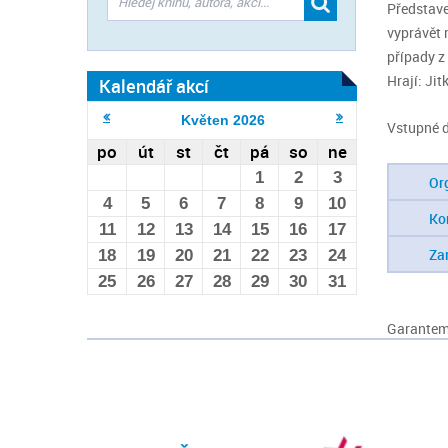
Představe
vyprávět 
případy z
Hrají: Ji
Kalendář akcí
Květen
2026
Vstupné d
po
út
st
čt
pá
so
ne
1
2
3
Or
4
5
6
7
8
9
10
Ko
11
12
13
14
15
16
17
Za
18
19
20
21
22
23
24
25
26
27
28
29
30
31
Garantem 