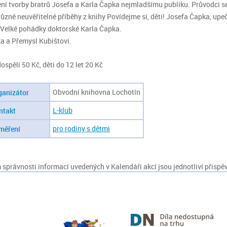
ní tvorby bratrů Josefa a Karla Čapka nejmladšímu publiku. Průvodci s
různé neuvěřitelné příběhy z knihy Povídejme si, děti! Josefa Čapka, up
 Velké pohádky doktorské Karla Čapka.
tka a Přemysl Kubištovi.
ospělí 50 Kč, děti do 12 let 20 Kč
Obvodní knihovna Lochotín
ganizátor
L-klub
ntakt
pro rodiny s dětmi
měření
správnosti informací uvedených v Kalendáři akcí jsou jednotliví přispěv