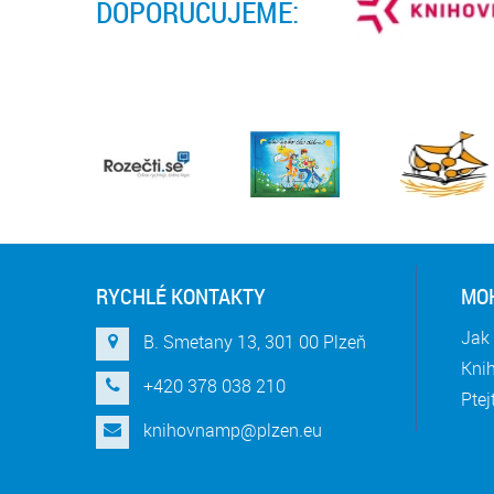
DOPORUČUJEME:
RYCHLÉ KONTAKTY
MOH
Jak 
B. Smetany 13, 301 00 Plzeň
Knih
+420 378 038 210
Ptej
knihovnamp@plzen.eu