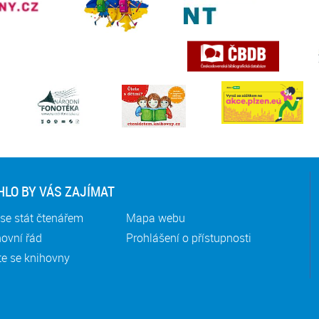
LO BY VÁS ZAJÍMAT
se stát čtenářem
Mapa webu
ovní řád
Prohlášení o přístupnosti
te se knihovny