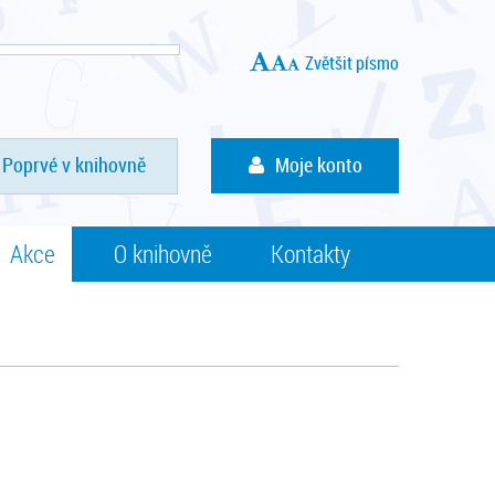
Zvětšit písmo
Poprvé v knihovně
Moje konto
Akce
O knihovně
Kontakty