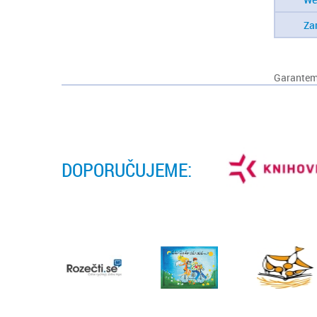
Za
Garantem 
DOPORUČUJEME: