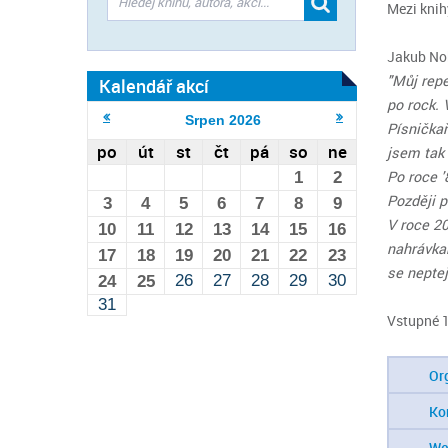
Mezi knih
Jakub Noh
"Můj repe
Kalendář akcí
po rock. 
Srpen
2026
Písničkař
po
út
st
čt
pá
so
ne
jsem tak 
Po roce '
1
2
Později p
3
4
5
6
7
8
9
V roce 20
10
11
12
13
14
15
16
nahrávka
17
18
19
20
21
22
23
se neptej
26
27
28
29
30
24
25
31
Vstupné
Or
Ko
We