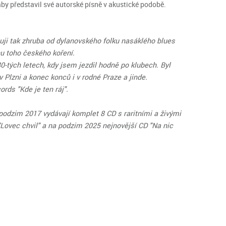
by představil své autorské písně v akustické podobě.
buji tak zhruba od dylanovského folku nasáklého blues
hu toho českého koření.
0-tých letech, kdy jsem jezdil hodně po klubech. Byl
 Plzni a konec konců i v rodné Praze a jinde.
rds "Kde je ten ráj".
podzim 2017 vydávají komplet 8 CD s raritními a živými
ovec chvil" a na podzim 2025 nejnovější CD "Na nic