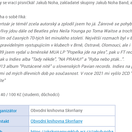
y se vrací písničkář Jakub Noha, zakladatel skupiny Jakub Noha Band, a
a o sobě říká:
rtoár je téměř zcela autorský a zplodil jsem ho já. Žánrově se pohy
Vlivy jdou dále od Beatles přes Neila Younga po Toma Waitse a troc
ím od časných 70-tých let minulého století. Největší rozmach byl v 8
pravidelným vystupujícím v klubech v Brně, Ostravě, Olomouci, ale i v
89 jsem vydal u brněnské MUA LP "Popelka jde na ples", pak u FT reco
ak u Indies alba "Tady někde", "NA PRAHU!" a "Ryba nebo pták...".
13 album "Poztácené nitě" u slovenských Pavian records. Indies na 
mi od mých dřevních dob po současnost. V roce 2021 mi vyšlo 2CD "L
te"
140 / 100 Kč (studenti, důchodci)
Obvodní knihovna Skvrňany
ganizátor
Obvodní knihovna Skvrňany
ntakt
https://okskvrnany-mklub.wz.cz/jakub-noha
b