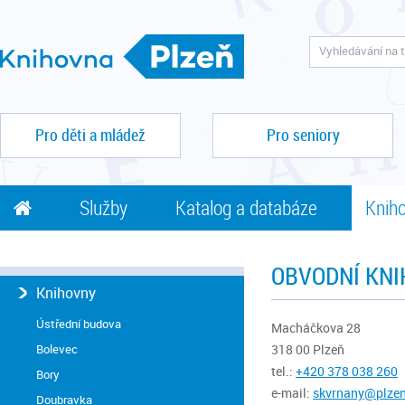
Pro děti a mládež
Pro seniory
Služby
Katalog a databáze
Kniho
OBVODNÍ KN
Knihovny
Ústřední budova
Macháčkova 28
Bolevec
318 00 Plzeň
tel.:
+420 3
78 038 260
Bory
e-mail:
skvrnany@plzen
Doubravka