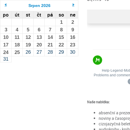
Srpen
2026
po
út
st
čt
pá
so
ne
1
2
3
4
5
6
7
8
9
10
11
12
13
14
15
16
17
18
19
20
21
22
23
26
27
28
29
30
24
25
31
Naše nabídka:
absenční a prez
noviny a časopis
cizojazyčná belet
audioknihy - kni