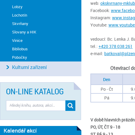
web:
okskvrnany-mklub
Lobzy
Facebook:
www.facebo
Lochotín
Instagram:
www.instag
Skvrňany
Youtube:
www.youtube
Slovany a HIK
vedoucí: Bc. Lenka J. 
Vinice
tel.:
+420 3
78 038 261
Bibliobus
e-mail:
batkoval@plzen
Pobočky
Kulturní zařízení
Otevírací d
Den
ON-LINE KATALOG
Po - Čt
9.
Pá
9.
V době hlavních prázdnin
PO, ÚT, ČT 9 - 18
Kalendář akcí
ST, PÁ 9 - 13