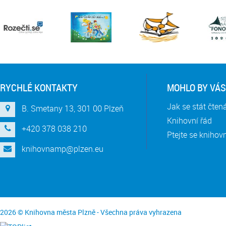
RYCHLÉ KONTAKTY
MOHLO BY VÁS
Jak se stát čte
B. Smetany 13, 301 00 Plzeň
Knihovní řád
+420 378 038 210
Ptejte se knihov
knihovnamp@plzen.eu
2026 © Knihovna města Plzně - Všechna práva vyhrazena