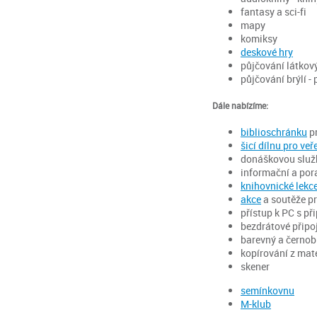
fantasy a sci-fi
mapy
komiksy
deskové hry
půjčování látkov
půjčování brýlí -
Dále nabízíme:
biblioschránku
pr
šicí dílnu pro veř
donáškovou služ
informační a po
knihovnické lekc
akce
a soutěže pr
přístup k PC s př
bezdrátové připoj
barevný a černobí
kopírování z mat
skener
semínkovnu
M-klub