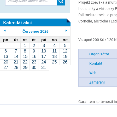
Projekt zpěváka a multi
houslistky a virtuozky 
folkrocku a rocku a pro
Cornella, ale třeba i Led
Kalendář akcí
Červenec
2026
po
út
st
čt
pá
so
ne
Vstupné 200 Kč / 120 K
1
2
3
4
5
6
7
8
9
10
11
12
Organizátor
13
14
15
16
17
18
19
20
21
22
23
24
25
26
Kontakt
27
28
29
30
31
Web
Zaměření
Garantem správnosti inf