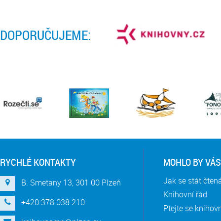
DOPORUČUJEME:
RYCHLÉ KONTAKTY
MOHLO BY VÁS
Jak se stát čte
B. Smetany 13, 301 00 Plzeň
Knihovní řád
+420 378 038 210
Ptejte se knihov