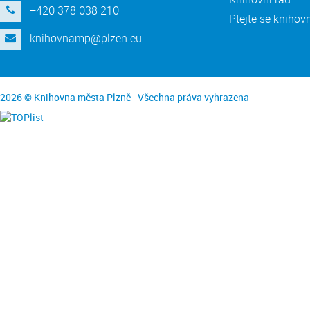
+420 378 038 210
Ptejte se knihov
knihovnamp@plzen.eu
2026 © Knihovna města Plzně - Všechna práva vyhrazena