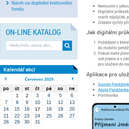
Návrh na doplnění knihovního
Nemusíte s sebou
fondu
Digitální průkaz
svých výpůjček, 
Získáte rychlý př
ON-LINE KATALOG
Jak digitální prů
Požádejte v kter
do mobilní peněž
Pokud máte platn
své jméno a v zá
pro stažení do m
Kalendář akcí
Aplikace pro ulo
Červenec
2025
Google Peněžen
po
út
st
čt
pá
so
ne
Apple Peněženka
Portmonka
3
4
5
6
1
2
7
8
9
10
11
12
13
14
15
16
18
19
20
17
21
22
23
24
25
26
27
28
29
30
31