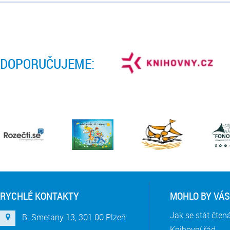
DOPORUČUJEME:
RYCHLÉ KONTAKTY
MOHLO BY VÁS
Jak se stát čte
B. Smetany 13, 301 00 Plzeň
Knihovní řád