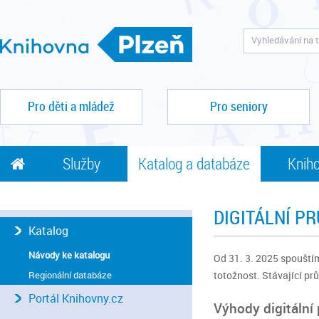
Pro děti a mládež
Pro seniory
Služby
Katalog a databáze
Kniho
DIGITÁLNÍ P
Katalog
Návody ke katalogu
Od 31. 3. 2025 spouští
Regionální databáze
totožnost.
Stávající pr
Portál Knihovny.cz
Výhody digitální