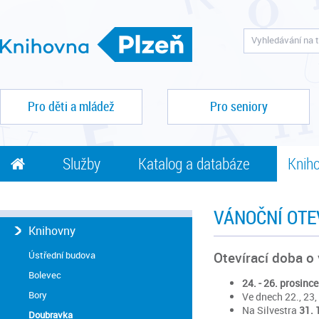
Pro děti a mládež
Pro seniory
Služby
Katalog a databáze
Kniho
VÁNOČNÍ OTE
Knihovny
Ústřední budova
Otevírací doba o
Bolevec
24. - 26. prosince
Bory
Ve dnech 22., 23,
Na Silvestra
31. 
Doubravka