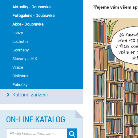
Aktuality - Doubravka
Přejeme vám všem spo
Fotogalerie - Doubravka
Akce - Doubravka
Lobzy
Lochotín
Skvrňany
Slovany a HIK
Vinice
Bibliobus
Pobočky
Kulturní zařízení
ON-LINE KATALOG