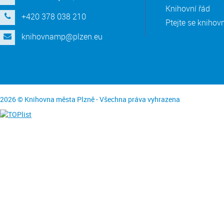
Knihovní řád
+420 378 038 210
Ptejte se knihov
knihovnamp@plzen.eu
2026 © Knihovna města Plzně - Všechna práva vyhrazena