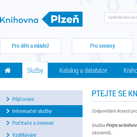
Pro děti a mládež
Pro seniory
Služby
Katalog a databáze
Kniho
PTEJTE SE K
Půjčování
Informační služby
Zodpovídání dotazů pr
Počítače a internet
Služba
Ptejte se kniho
záznamů).
Vzdělávání