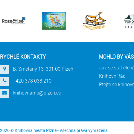
RYCHLÉ KONTAKTY
MOHLO BY VÁS
Jak se stát čte
B. Smetany 13, 301 00 Plzeň
Knihovní řád
+420 378 038 210
Ptejte se knihov
knihovnamp@plzen.eu
2026 © Knihovna města Plzně - Všechna práva vyhrazena