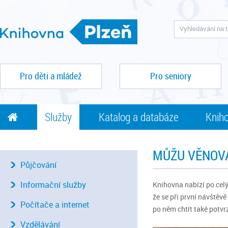
Pro děti a mládež
Pro seniory
Služby
Katalog a databáze
Kniho
MŮŽU VĚNOVA
Půjčování
Informační služby
Knihovna nabízí po celý
že se při první návště
Počítače a internet
po něm chtít také potvr
Vzdělávání