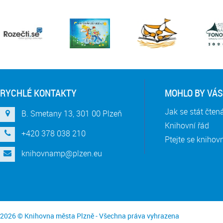
RYCHLÉ KONTAKTY
MOHLO BY VÁS
Jak se stát čte
B. Smetany 13, 301 00 Plzeň
Knihovní řád
+420 378 038 210
Ptejte se knihov
knihovnamp@plzen.eu
2026 © Knihovna města Plzně - Všechna práva vyhrazena