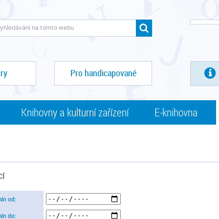
ry
Pro handicapované
Knihovny a kulturní zařízení
E-knihovna
CÍ
mín od:
mín do: