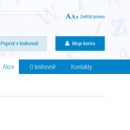
Zvětšit písmo
Poprvé v knihovně
Moje konto
Akce
O knihovně
Kontakty