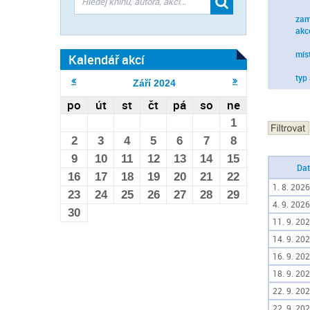
zam
akc
mís
Kalendář akcí
typ
Září
2024
po
út
st
čt
pá
so
ne
1
2
3
4
5
6
7
8
9
10
11
12
13
14
15
Da
16
17
18
19
20
21
22
1. 8. 2026
23
24
25
26
27
28
29
4. 9. 2026
30
11. 9. 202
14. 9. 202
16. 9. 202
18. 9. 202
22. 9. 202
22. 9. 202