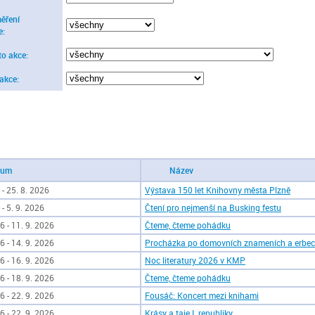
ěření
e:
to akce:
 akce:
tum
Název
 - 25. 8. 2026
Výstava 150 let Knihovny města Plzně
 - 5. 9. 2026
Čtení pro nejmenší na Busking festu
6 - 11. 9. 2026
Čteme, čteme pohádku
6 - 14. 9. 2026
Procházka po domovních znameních a erbe
6 - 16. 9. 2026
Noc literatury 2026 v KMP
6 - 18. 9. 2026
Čteme, čteme pohádku
6 - 22. 9. 2026
Fousáč: Koncert mezi knihami
6 - 22. 9. 2026
Krásy a taje I. republiky