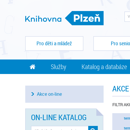
Pro děti a mládež
Pro senio
Služby
Katalog a databáze
AKCE
Akce on-line
FILTR AK
ON-LINE KATALOG
ter
ter