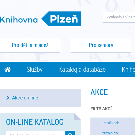
Pro děti a mládež
Pro seniory
Služby
Katalog a databáze
Kniho
AKCE
Akce on-line
FILTR AKCÍ
ON-LINE KATALOG
termín od:
termín do: