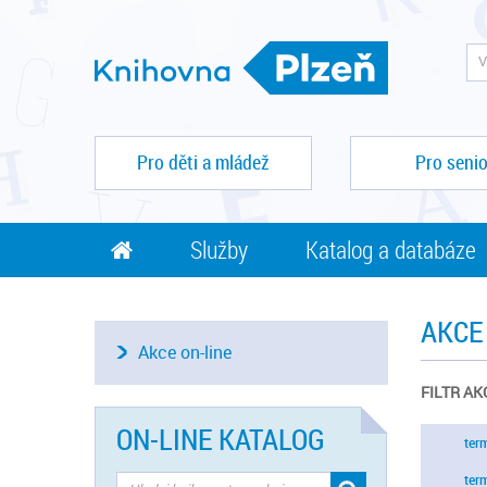
Pro děti a mládež
Pro senio
Služby
Katalog a databáze
AKCE
Akce on-line
FILTR AK
ON-LINE KATALOG
ter
ter