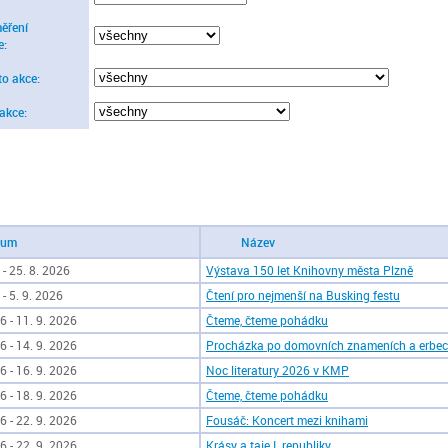
ěření
e:
to akce:
 akce:
tum
Název
 - 25. 8. 2026
Výstava 150 let Knihovny města Plzně
 - 5. 9. 2026
Čtení pro nejmenší na Busking festu
6 - 11. 9. 2026
Čteme, čteme pohádku
6 - 14. 9. 2026
Procházka po domovních znameních a erbe
6 - 16. 9. 2026
Noc literatury 2026 v KMP
6 - 18. 9. 2026
Čteme, čteme pohádku
6 - 22. 9. 2026
Fousáč: Koncert mezi knihami
6 - 22. 9. 2026
Krásy a taje I. republiky