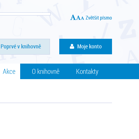
Zvětšit písmo
Poprvé v knihovně
Moje konto
Akce
O knihovně
Kontakty