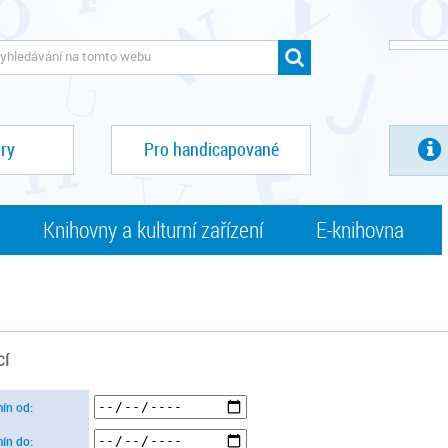
ry
Pro handicapované
Knihovny a kulturní zařízení
E-knihovna
CÍ
mín od:
mín do: