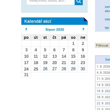
zam
akc
mís
Kalendář akcí
typ
Srpen
2026
po
út
st
čt
pá
so
ne
1
2
3
4
5
6
7
8
9
10
11
12
13
14
15
16
Da
17
18
19
20
21
22
23
1. 8. 2026
26
27
28
29
30
24
25
4. 9. 2026
31
11. 9. 202
14. 9. 202
16. 9. 202
18. 9. 202
22. 9. 202
22. 9. 202