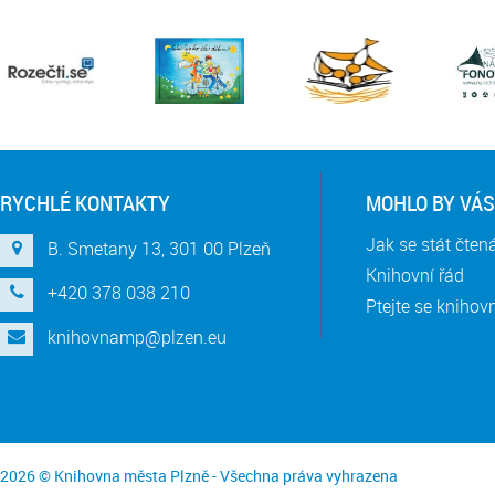
RYCHLÉ KONTAKTY
MOHLO BY VÁS
Jak se stát čte
B. Smetany 13, 301 00 Plzeň
Knihovní řád
+420 378 038 210
Ptejte se knihov
knihovnamp@plzen.eu
2026 © Knihovna města Plzně - Všechna práva vyhrazena