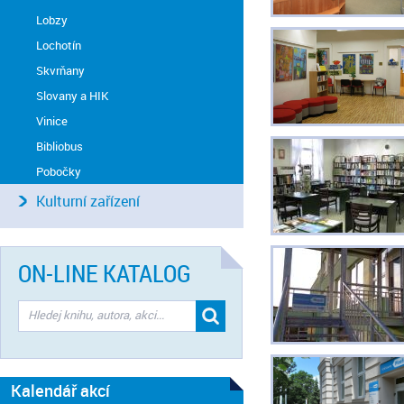
Lobzy
Lochotín
Skvrňany
Slovany a HIK
Vinice
Bibliobus
Pobočky
Kulturní zařízení
ON-LINE KATALOG
Kalendář akcí