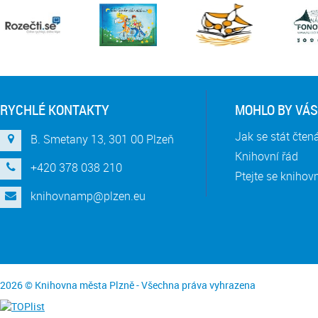
RYCHLÉ KONTAKTY
MOHLO BY VÁS
Jak se stát čte
B. Smetany 13, 301 00 Plzeň
Knihovní řád
+420 378 038 210
Ptejte se knihov
knihovnamp@plzen.eu
2026 © Knihovna města Plzně - Všechna práva vyhrazena