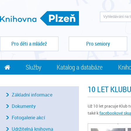
Pro děti a mládež
Pro seniory
Služby
Katalog a databáze
Kniho
10 LET KLUB
Základní informace
Dokumenty
Už 10 let pracuje Klub 
také k
facebookové sku
Fotogalerie akcí
Udržitelná knihovna