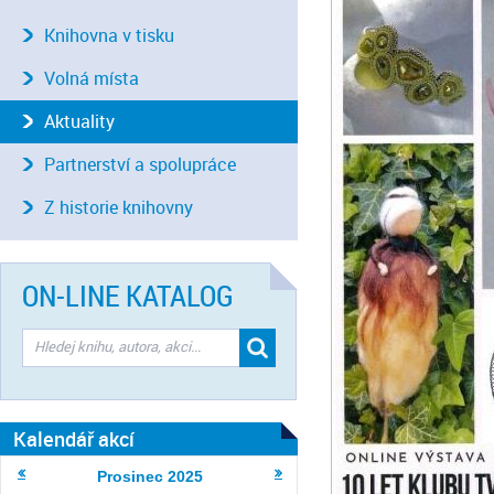
Knihovna v tisku
Volná místa
Aktuality
Partnerství a spolupráce
Z historie knihovny
ON-LINE KATALOG
Kalendář akcí
Prosinec
2025