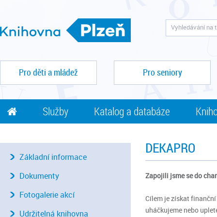
Pro děti a mládež
Pro seniory
Služby
Katalog a databáze
Kniho
DEKAPRO
Základní informace
Dokumenty
Zapojili jsme se do cha
Fotogalerie akcí
Cílem je získat finančn
uháčkujeme nebo uplet
Udržitelná knihovna