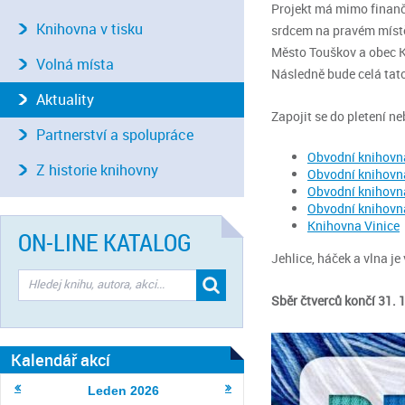
Projekt má mimo finančn
Knihovna v tisku
srdcem na pravém místě
Město Touškov a obec 
Volná místa
Následně bude celá tato
Aktuality
Zapojit se do pletení n
Partnerství a spolupráce
Obvodní knihovn
Z historie knihovny
Obvodní knihovn
Obvodní knihovn
Obvodní knihovn
Knihovna Vinice
ON-LINE KATALOG
Jehlice, háček a vlna j
Sběr čtverců končí 31. 
Kalendář akcí
Leden
2026