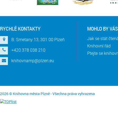
RYCHLÉ KONTAKTY
MOHLO BY VÁS
Jak se stát čte
B. Smetany 13, 301 00 Plzeň
Knihovní řád
+420 378 038 210
Ptejte se knihov
knihovnamp@plzen.eu
2026 © Knihovna města Plzně - Všechna práva vyhrazena