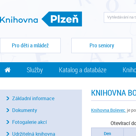
Pro děti a mládež
Pro seniory
Služby
Katalog a databáze
Kniho
KNIHOVNA B
Základní informace
Dokumenty
Knihovna Bolevec
je po
Fotogalerie akcí
Otevírací d
Udržitelná knihovna
Den