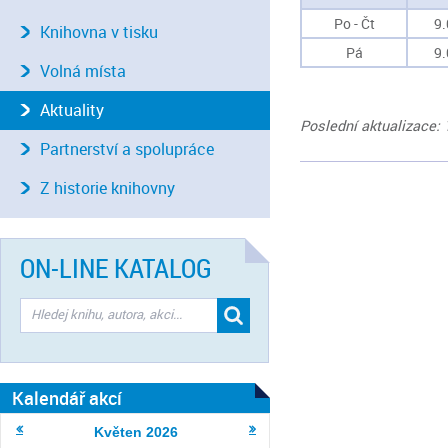
Po - Čt
9.
Knihovna v tisku
Pá
9.
Volná místa
Aktuality
Poslední aktualizace: 
Partnerství a spolupráce
Z historie knihovny
ON-LINE KATALOG
Kalendář akcí
Květen
2026