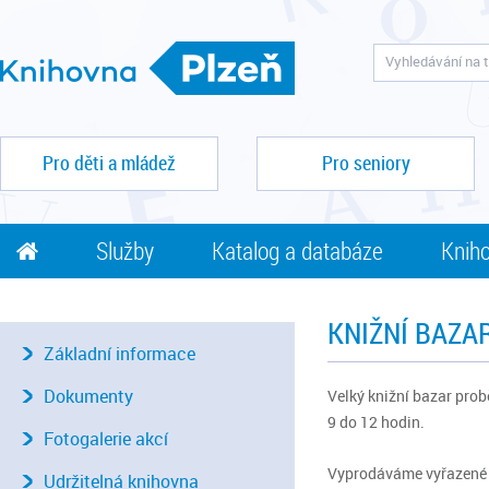
Pro děti a mládež
Pro seniory
Služby
Katalog a databáze
Kniho
KNIŽNÍ BAZA
Základní informace
Dokumenty
Velký knižní bazar pro
9 do 12 hodin.
Fotogalerie akcí
Vyprodáváme vyřazené k
Udržitelná knihovna