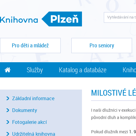
Pro děti a mládež
Pro seniory
Služby
Katalog a databáze
Kniho
MILOSTIVÉ LÉ
Základní informace
Dokumenty
I naši dlužníci v exeku
původní dluh a kompliku
Fotogalerie akcí
Pokud dlužník mezi
1. 
Udržitelná knihovna