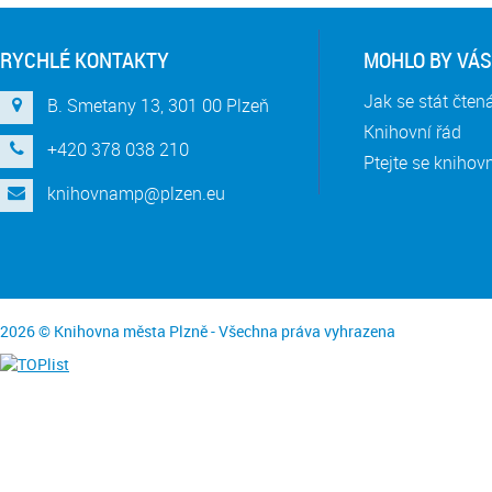
RYCHLÉ KONTAKTY
MOHLO BY VÁS
Jak se stát čte
B. Smetany 13, 301 00 Plzeň
Knihovní řád
+420 378 038 210
Ptejte se knihov
knihovnamp@plzen.eu
2026 © Knihovna města Plzně - Všechna práva vyhrazena