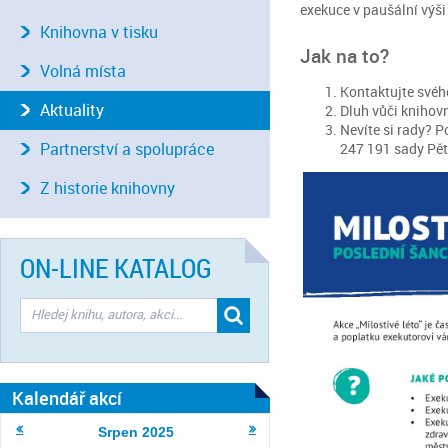
exekuce v paušální výš
Knihovna v tisku
Jak na to?
Volná místa
Kontaktujte svéh
Aktuality
Dluh vůči knihovn
Nevíte si rady? 
Partnerství a spolupráce
247 191 sady Pěta
Z historie knihovny
ON-LINE KATALOG
Kalendář akcí
Srpen
2025