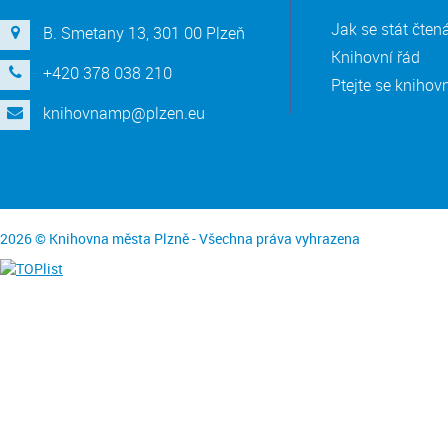
Jak se stát čte
B. Smetany 13, 301 00 Plzeň
Knihovní řád
+420 378 038 210
Ptejte se knihov
knihovnamp@plzen.eu
2026 © Knihovna města Plzně - Všechna práva vyhrazena