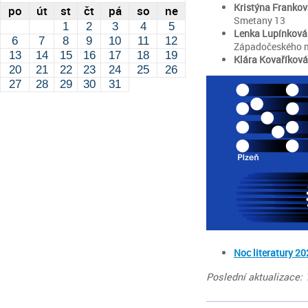
Kristýna Franko
po
út
st
čt
pá
so
ne
Smetany 13
1
2
3
4
5
Lenka Lupínkov
6
7
8
9
10
11
12
Západočeského m
13
14
15
16
17
18
19
Klára Kovaříkov
20
21
22
23
24
25
26
27
28
29
30
31
Noc literatury 2
Poslední aktualizace: 