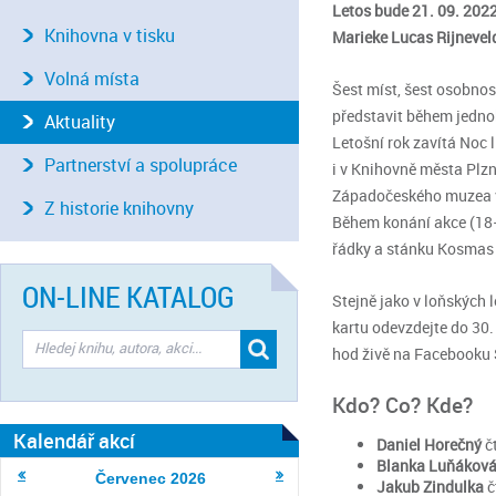
Letos bude 21. 09. 2022
Knihovna v tisku
Marieke Lucas Rijnevel
Volná místa
Šest míst, šest osobnost
představit během jedno
Aktuality
Letošní rok zavítá Noc 
Partnerství a spolupráce
i v Knihovně města Plz
Západočeského muzea v 
Z historie knihovny
Během konání akce (18−2
řádky a stánku Kosmas 
ON-LINE KATALOG
Stejně jako v loňských 
kartu odevzdejte do 30.
hod živě na Facebooku S
Kdo? Co? Kde?
Kalendář akcí
Daniel Horečný
č
Blanka Luňákov
Červenec
2026
Jakub Zindulka
č