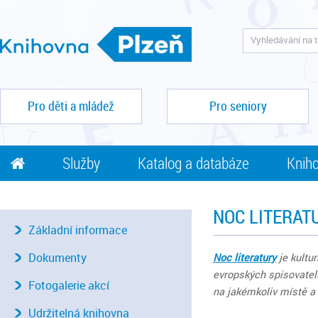
Pro děti a mládež
Pro seniory
Služby
Katalog a databáze
Kniho
NOC LITERAT
Základní informace
Dokumenty
Noc literatury
je kultu
evropských spisovatelů
Fotogalerie akcí
na jakémkoliv místě a 
Udržitelná knihovna