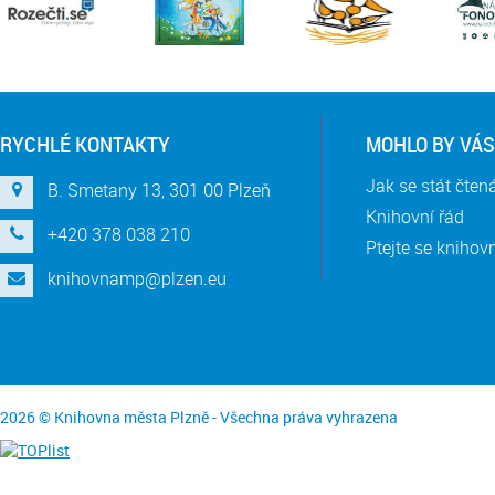
RYCHLÉ KONTAKTY
MOHLO BY VÁS
Jak se stát čte
B. Smetany 13, 301 00 Plzeň
Knihovní řád
+420 378 038 210
Ptejte se knihov
knihovnamp@plzen.eu
2026 © Knihovna města Plzně - Všechna práva vyhrazena