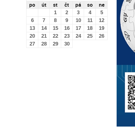
po
út
st
čt
pá
so
ne
1
2
3
4
5
6
7
8
9
10
11
12
13
14
15
16
17
18
19
20
21
22
23
24
25
26
27
28
29
30