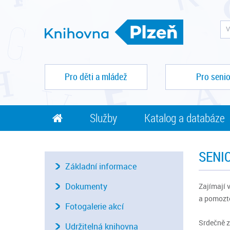
Pro děti a mládež
Pro senio
Služby
Katalog a databáze
SENIO
Základní informace
Dokumenty
Zajímají 
a pomozte
Fotogalerie akcí
Srdečně z
Udržitelná knihovna