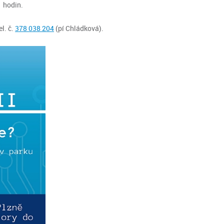
1 hodin.
el. č.
378 038 204
(pí Chládková).