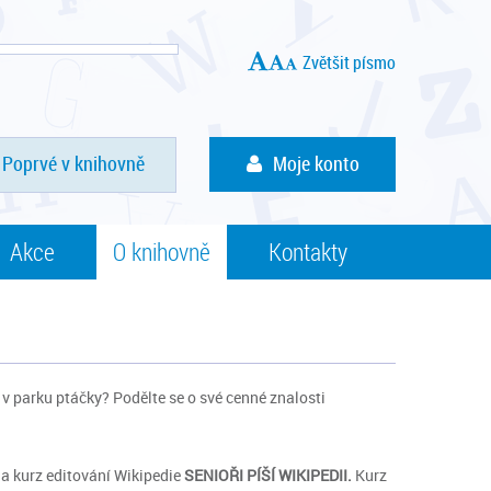
Zvětšit písmo
Poprvé v knihovně
Moje konto
Akce
O knihovně
Kontakty
v parku ptáčky? Podělte se o své cenné znalosti
a kurz editování Wikipedie
SENIOŘI PÍŠÍ WIKIPEDII.
Kurz