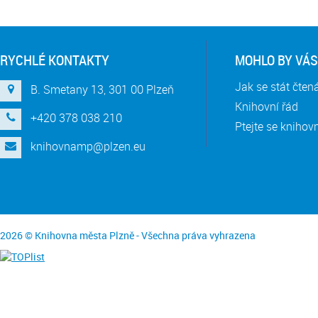
RYCHLÉ KONTAKTY
MOHLO BY VÁS
Jak se stát čte
B. Smetany 13, 301 00 Plzeň
Knihovní řád
+420 378 038 210
Ptejte se knihov
knihovnamp@plzen.eu
2026 © Knihovna města Plzně - Všechna práva vyhrazena