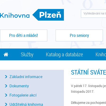
Pro děti a mládež
Pro seniory
Služby
Katalog a databáze
Kniho
STÁTNÍ SVÁTE
Základní informace
Dokumenty
V pátek 17. listopadu j
listopadu 2017.
Fotogalerie akcí
Děkujeme za pochopení
Udržitelná knihovna