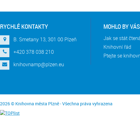
RYCHLÉ KONTAKTY
MOHLO BY VÁS
Jak se stát čte
B. Smetany 13, 301 00 Plzeň
Knihovní řád
+420 378 038 210
Ptejte se knihov
knihovnamp@plzen.eu
2026 © Knihovna města Plzně - Všechna práva vyhrazena