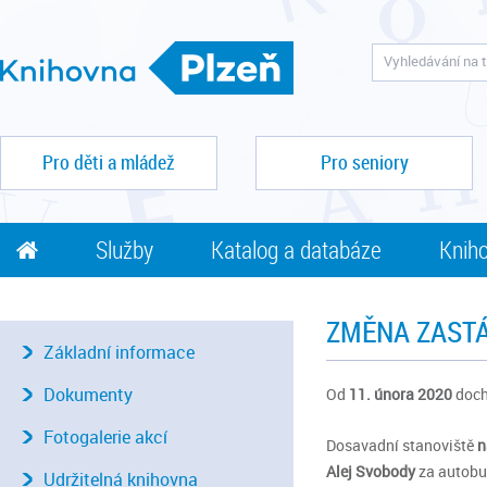
Pro děti a mládež
Pro seniory
Služby
Katalog a databáze
Kniho
ZMĚNA ZASTÁ
Základní informace
Dokumenty
Od
11. února 2020
doch
Fotogalerie akcí
Dosavadní stanoviště
n
Alej Svobody
za autobu
Udržitelná knihovna