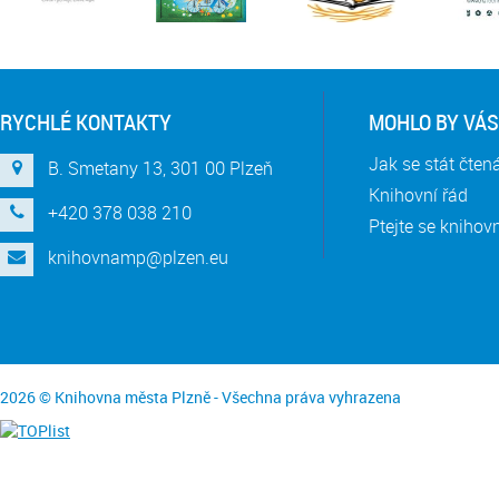
RYCHLÉ KONTAKTY
MOHLO BY VÁS
Jak se stát čte
B. Smetany 13, 301 00 Plzeň
Knihovní řád
+420 378 038 210
Ptejte se knihov
knihovnamp@plzen.eu
2026 © Knihovna města Plzně - Všechna práva vyhrazena