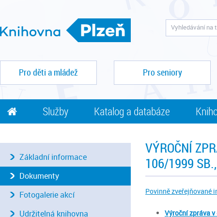
Pro děti a mládež
Pro seniory
Služby
Katalog a databáze
Kniho
VÝROČNÍ ZPR
Základní informace
106/1999 SB
Dokumenty
Povinně zveřejňované i
Fotogalerie akcí
Udržitelná knihovna
Výroční zpráva v