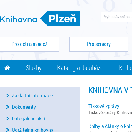
Pro děti a mládež
Pro seniory
Služby
Katalog a databáze
Kniho
KNIHOVNA V 
Základní informace
Tiskové zprávy
Dokumenty
Tiskové zprávy Knihovn
Fotogalerie akcí
Knihy a články o kni
Udržitelná knihovna