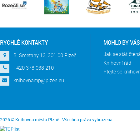
RYCHLÉ KONTAKTY
MOHLO BY VÁS
Jak se stát čte
B. Smetany 13, 301 00 Plzeň
Knihovní řád
+420 378 038 210
Ptejte se knihov
knihovnamp@plzen.eu
2026 © Knihovna města Plzně - Všechna práva vyhrazena