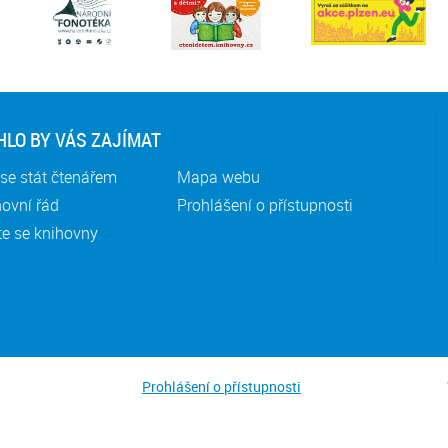
LO BY VÁS ZAJÍMAT
se stát čtenářem
Mapa webu
ovní řád
Prohlášení o přístupnosti
te se knihovny
Prohlášení o přístupnosti