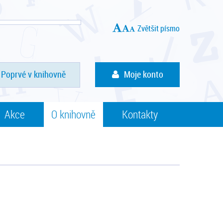
Zvětšit písmo
Poprvé v knihovně
Moje konto
Akce
O knihovně
Kontakty