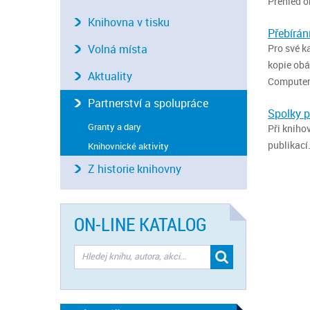
Přehled o
Knihovna v tisku
Přebírán
Volná místa
Pro své k
kopie obá
Aktuality
Computer 
Partnerství a spolupráce
Spolky p
Granty a dary
Při kniho
publikací
Knihovnické aktivity
Z historie knihovny
ON-LINE KATALOG