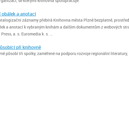
rganizací, se kterými knihovna spolupracuje.
í obálek a anotací
atalogizační záznamy přebírá Knihovna města Plzně bezplatně, prostře
lek a anotací k vybraným knihám a dalším dokumentům z webových strá
Press, a. s. Euromedia k. s. …
ůsobící při knihovně
vně působí tři spolky, zaměřené na podporu rozvoje regionální literatury
.