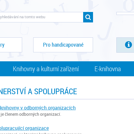
ry
Pro handicapované
Knihovny a kulturní zařízení
E-knihovna
NERSTVÍ A SPOLUPRÁCE
 knihovny v odborných organizacích
je členem odborných organizací.
olupracující organizace