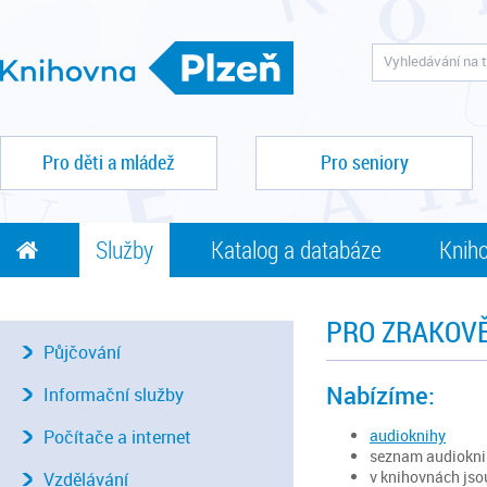
Pro děti a mládež
Pro seniory
Služby
Katalog a databáze
Kniho
PRO ZRAKOV
Půjčování
Nabízíme:
Informační služby
audioknihy
Počítače a internet
seznam audioknih
v knihovnách jsou
Vzdělávání