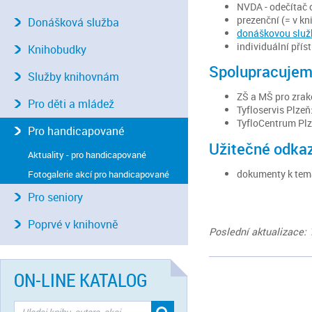
NVDA - odečítač
prezenční (= v k
Donášková služba
donáškovou služ
individuální přís
Knihobudky
Spolupracujem
Služby knihovnám
ZŠ a MŠ pro zrako
Pro děti a mládež
Tyfloservis Plze
TyfloCentrum Pl
Pro handicapované
Užitečné odkaz
Aktuality - pro handicapované
dokumenty k tem
Fotogalerie akcí pro handicapované
Pro seniory
Poprvé v knihovně
Poslední aktualizace: 
ON-LINE KATALOG