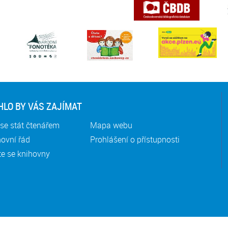
LO BY VÁS ZAJÍMAT
se stát čtenářem
Mapa webu
ovní řád
Prohlášení o přístupnosti
te se knihovny