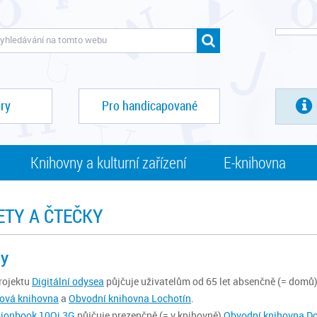
ry
Pro handicapované
Knihovny a kulturní zařízení
E-knihovna
ETY A ČTEČKY
ty
rojektu
Digitální odysea
půjčuje uživatelům od 65 let absenčně (= domů)
tová knihovna
a
Obvodní knihovna Lochotín
.
sionbook 10Qi 3G
půjčuje prezenčně (= v knihovně)
Obvodní knihovna D