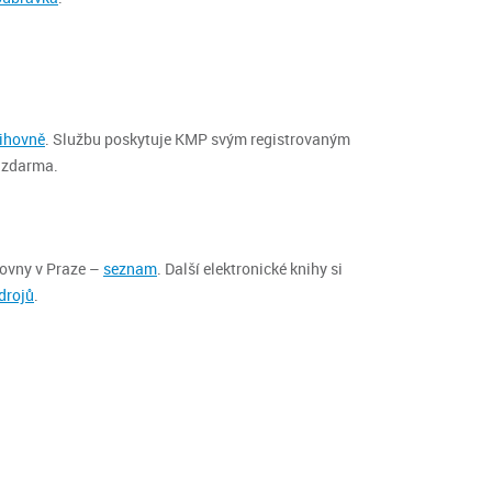
nihovně
. Službu poskytuje KMP svým registrovaným
e zdarma.
hovny v Praze –
seznam
. Další elektronické knihy si
drojů
.