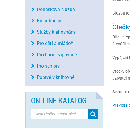
Donášková služba
Služba je
Knihobudky
Čtečk
Služby knihovnám
Různé typ
Pro děti a mládež
čtenářům 
Pro handicapované
Výpůjční l
Pro seniory
Čtečky ob
Poprvé v knihovně
uživatel 
Seznam č
ON-LINE KATALOG
Pravidla 