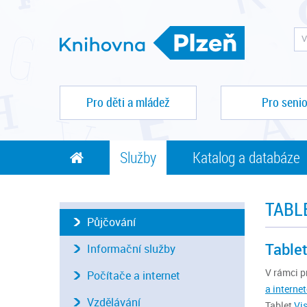
Pro děti a mládež
Pro senio
Služby
Katalog a databáze
TABL
Půjčování
Table
Informační služby
V rámci p
Počítače a internet
a interne
Vzdělávání
Tablet
Vi