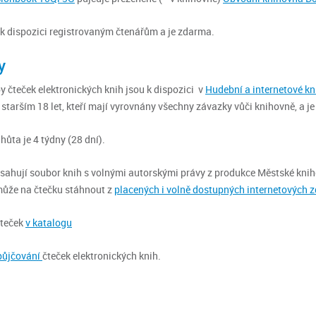
 k dispozici registrovaným čtenářům a je zdarma.
y
y čteček elektronických knih jsou k dispozici v
Hudební a internetové k
starším 18 let, kteří mají vyrovnány všechny závazky vůči knihovně, a j
hůta je 4 týdny (28 dní).
sahují soubor knih s volnými autorskými právy z produkce Městské kni
může na čtečku stáhnout z
placených i volně dostupných internetových z
teček
v katalogu
půjčování
čteček elektronických knih.