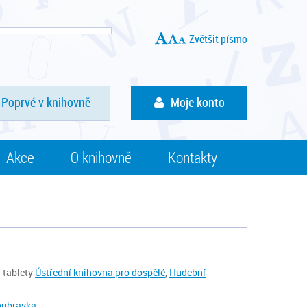
Zvětšit písmo
Poprvé v knihovně
Moje konto
Akce
O knihovně
Kontakty
 tablety
Ústřední knihovna pro dospělé
,
Hudební
oubravka
.