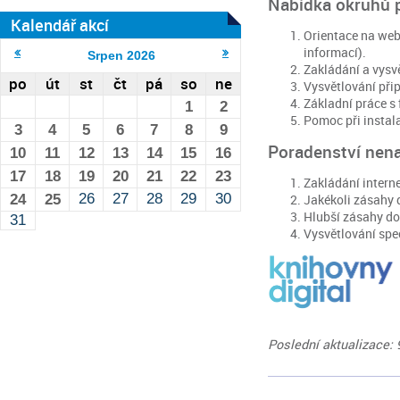
Nabídka okruhů 
Kalendář akcí
Orientace na web
informací).
Srpen
2026
Zakládání a vysvě
po
út
st
čt
pá
so
ne
Vysvětlování přip
Základní práce s 
1
2
Pomoc při instal
3
4
5
6
7
8
9
Poradenství nena
10
11
12
13
14
15
16
17
18
19
20
21
22
23
Zakládání interne
26
27
28
29
30
Jakékoli zásahy 
24
25
Hlubší zásahy do
31
Vysvětlování spe
Poslední aktualizace: 