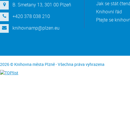
Jak se stát čte
B. Smetany 13, 301 00 Plzeň
Knihovní řád
+420 378 038 210
Ptejte se knihov
knihovnamp@plzen.eu
2026 © Knihovna města Plzně - Všechna práva vyhrazena