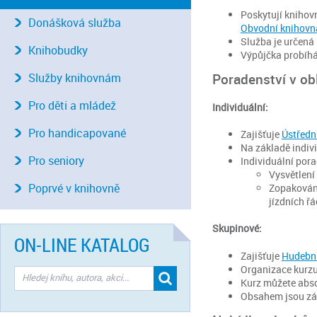
Poskytují knihov
Donášková služba
Obvodní knihovn
Služba je určená 
Knihobudky
Výpůjčka probíhá 
Poradenství v ob
Služby knihovnám
Pro děti a mládež
Individuální:
Pro handicapované
Zajišťuje
Ústředn
Na základě indiv
Pro seniory
Individuální pora
Vysvětlení
Poprvé v knihovně
Zopakování
jízdních řá
Skupinové:
ON-LINE KATALOG
Zajišťuje
Hudební
Organizace kurzu
Kurz můžete abso
Obsahem jsou zák