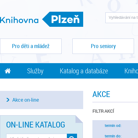
Pro děti a mládež
Pro seniory
Služby
Katalog a databáze
Kniho
AKCE
Akce on-line
FILTR AKCÍ
ON-LINE KATALOG
termín od:
termín do: