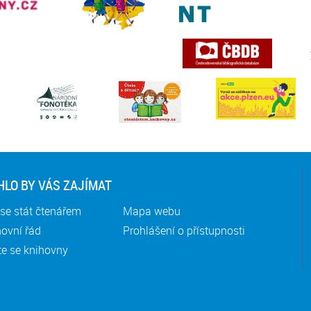
LO BY VÁS ZAJÍMAT
se stát čtenářem
Mapa webu
ovní řád
Prohlášení o přístupnosti
te se knihovny