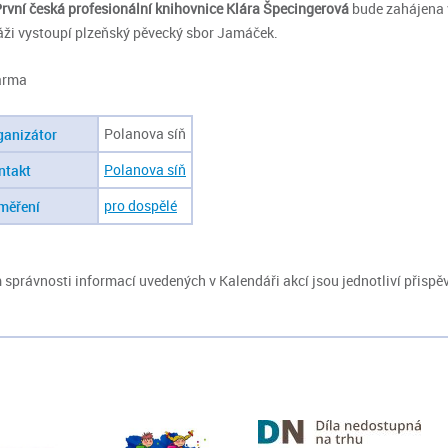
rvní česká profesionální knihovnice Klára Špecingerová
bude zahájena v
áži vystoupí plzeňský pěvecký sbor Jamáček.
arma
Polanova síň
ganizátor
Polanova síň
ntakt
pro dospělé
měření
správnosti informací uvedených v Kalendáři akcí jsou jednotliví přispěv