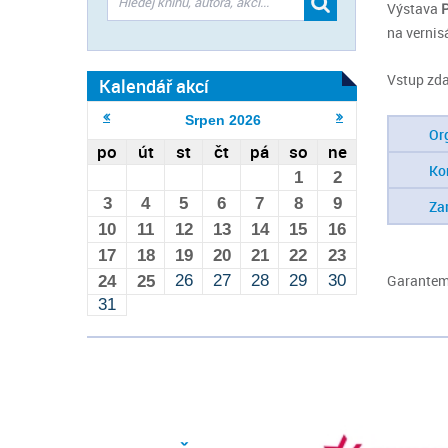
Výstava
P
na vernis
Vstup zd
Kalendář akcí
Srpen
2026
Or
po
út
st
čt
pá
so
ne
Ko
1
2
3
4
5
6
7
8
9
Za
10
11
12
13
14
15
16
17
18
19
20
21
22
23
26
27
28
29
30
Garantem 
24
25
31