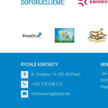
DOPORUČUJEME:
RYCHLÉ KONTAKTY
MOH
Jak 
B. Smetany 13, 301 00 Plzeň
Knih
+420 378 038 210
Ptej
knihovnamp@plzen.eu