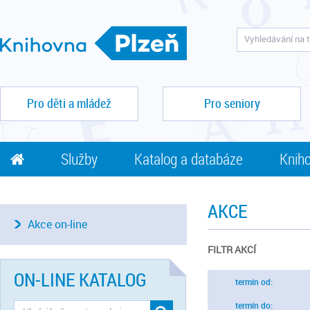
Pro děti a mládež
Pro seniory
Služby
Katalog a databáze
Kniho
AKCE
Akce on-line
FILTR AKCÍ
ON-LINE KATALOG
termín od:
termín do: