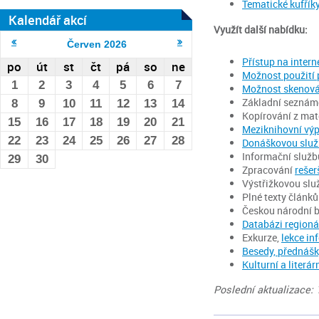
Tematické kufřík
Kalendář akcí
Využít další nabídku:
Červen
2026
Přístup na interne
po
út
st
čt
pá
so
ne
Možnost použití 
1
2
3
4
5
6
7
Možnost skenován
Základní seznáme
8
9
10
11
12
13
14
Kopírování z mat
15
16
17
18
19
20
21
Meziknihovní výp
22
23
24
25
26
27
28
Donáškovou slu
Informační služb
29
30
Zpracování
rešer
Výstřižkovou služ
Plné texty článků
Českou národní b
Databázi regioná
Exkurze,
lekce in
Besedy, přednášk
Kulturní a literár
Poslední aktualizace: 