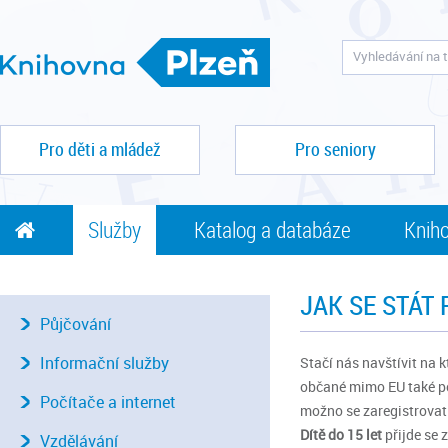
Pro děti a mládež
Pro seniory
Služby
Katalog a databáze
Kniho
JAK SE STÁT
Půjčování
Informační služby
Stačí nás navštívit na k
občané mimo EU také po
Počítače a internet
možno se zaregistrovat j
Dítě do 15 let
přijde se
Vzdělávání