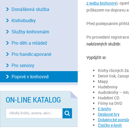
z webu knihovny
), opa
Donášková služba
průkazem na dopravu a
Knihobudky
Před podepsáním přihlá
Služby knihovnám
Po provedení registrac
Pro děti a mládež
nabízených služeb:
Pro handicapované
Vypůjčit si:
Pro seniory
Knihy různých žá
Denní tisk, časop
Poprvé v knihovně
Mapy
Hudebniny
Audioknihy – ml
ON-LINE KATALOG
Hudební CD
Filmy na DVD
E-knihy
Deskové hry
Didaktické pomůc
Čtečky e-knih