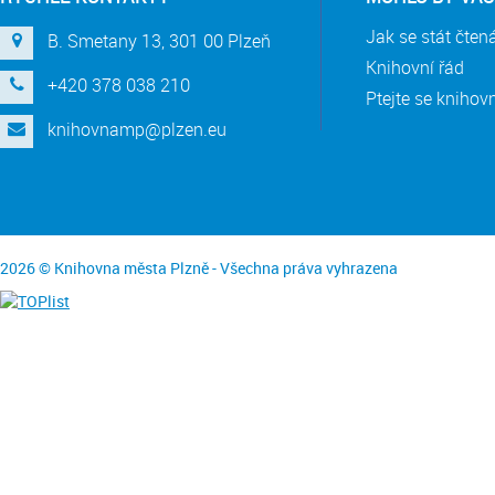
Jak se stát čte
B. Smetany 13, 301 00 Plzeň
Knihovní řád
+420 378 038 210
Ptejte se knihov
knihovnamp@plzen.eu
2026 © Knihovna města Plzně - Všechna práva vyhrazena