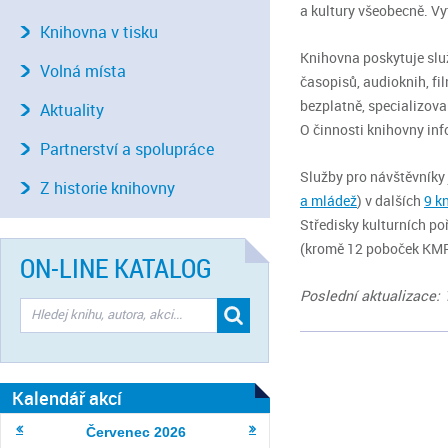
a kultury všeobecně. Vyt
Knihovna v tisku
Knihovna poskytuje služ
Volná místa
časopisů, audioknih, fi
bezplatně, specializova
Aktuality
O činnosti knihovny in
Partnerství a spolupráce
Služby pro návštěvníky
Z historie knihovny
a mládež
) v dalších
9 k
Středisky kulturních po
(kromě 12 poboček KMP 
ON-LINE KATALOG
Poslední aktualizace: 
Kalendář akcí
Červenec
2026