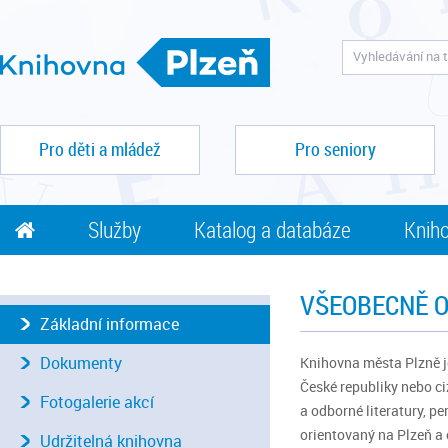
Pro děti a mládež
Pro seniory
Služby
Katalog a databáze
Kniho
VŠEOBECNĚ O
Základní informace
Dokumenty
Knihovna města Plzně j
České republiky nebo ci
Fotogalerie akcí
a odborné literatury, pe
orientovaný na Plzeň a 
Udržitelná knihovna