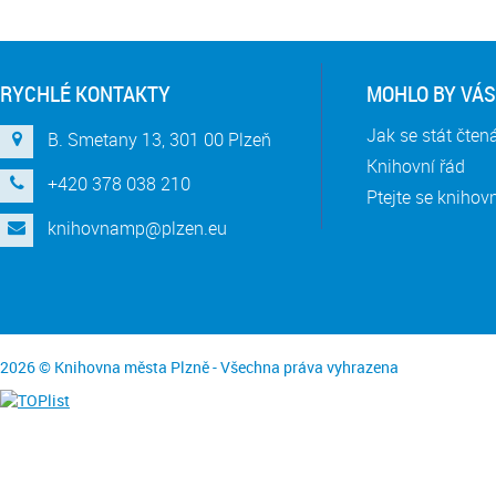
RYCHLÉ KONTAKTY
MOHLO BY VÁS
Jak se stát čte
B. Smetany 13, 301 00 Plzeň
Knihovní řád
+420 378 038 210
Ptejte se knihov
knihovnamp@plzen.eu
2026 © Knihovna města Plzně - Všechna práva vyhrazena