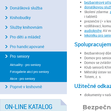
bezbariérový pří
donáškovou služ
Donášková služba
školení zdarma:
i tabletů
Knihobudky
prezenční (= v k
vzdělávací, komun
Služby knihovnám
audioknihy
, AV 
lekotéku pro seni
Pro děti a mládež
Spolupracujem
Pro handicapované
Bezbariérový dů
Pro seniory
Domov pro senior
Domov se zvláštn
Aktuality - pro seniory
Klub seniorů Kři
Fotogalerie akcí pro seniory
Městský ústav so
Totem, z. s.
Akce - pro seniory
Užitečné odkaz
Poprvé v knihovně
dokumenty v na
ON-LINE KATALOG