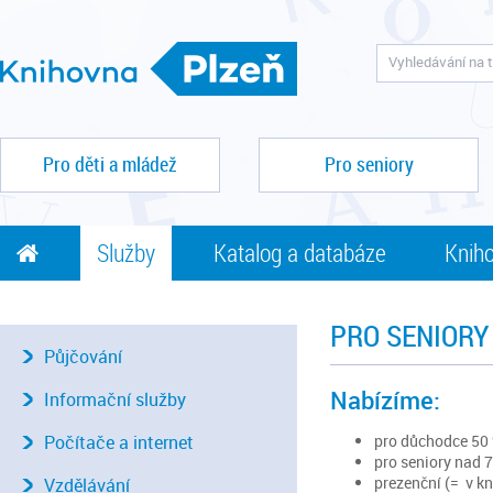
Pro děti a mládež
Pro seniory
Služby
Katalog a databáze
Kniho
PRO SENIORY
Půjčování
Nabízíme:
Informační služby
pro důchodce 50 
Počítače a internet
pro seniory nad 7
prezenční (= v k
Vzdělávání