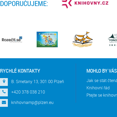
DOPORUČUJEME:
RYCHLÉ KONTAKTY
MOHLO BY VÁS
Jak se stát čte
B. Smetany 13, 301 00 Plzeň
Knihovní řád
+420 378 038 210
Ptejte se knihov
knihovnamp@plzen.eu