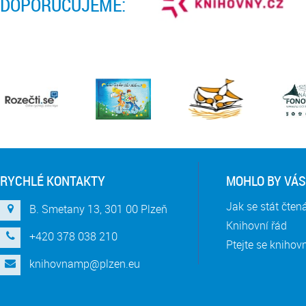
DOPORUČUJEME:
RYCHLÉ KONTAKTY
MOHLO BY VÁS
Jak se stát čte
B. Smetany 13, 301 00 Plzeň
Knihovní řád
+420 378 038 210
Ptejte se knihov
knihovnamp@plzen.eu