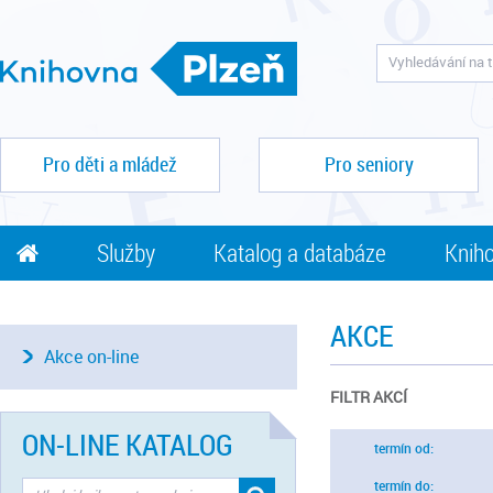
Pro děti a mládež
Pro seniory
Služby
Katalog a databáze
Kniho
AKCE
Akce on-line
FILTR AKCÍ
ON-LINE KATALOG
termín od:
termín do: