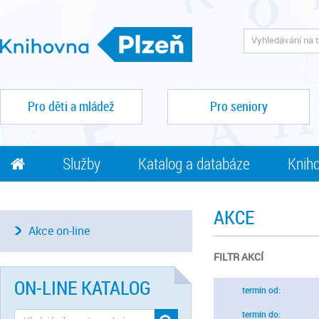
Pro děti a mládež
Pro seniory
Služby
Katalog a databáze
Kniho
AKCE
Akce on-line
FILTR AKCÍ
ON-LINE KATALOG
termín od:
termín do: