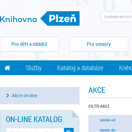
Pro děti a mládež
Pro seniory
Služby
Katalog a databáze
Kniho
AKCE
Akce on-line
FILTR AKCÍ
ON-LINE KATALOG
termín od:
termín do: