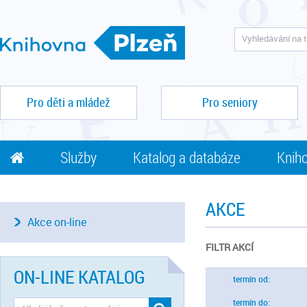
Pro děti a mládež
Pro seniory
Služby
Katalog a databáze
Kniho
AKCE
Akce on-line
FILTR AKCÍ
ON-LINE KATALOG
termín od:
termín do: