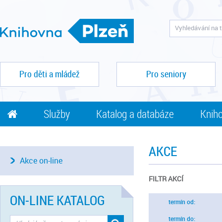
Pro děti a mládež
Pro seniory
Služby
Katalog a databáze
Kniho
AKCE
Akce on-line
FILTR AKCÍ
ON-LINE KATALOG
termín od:
termín do: