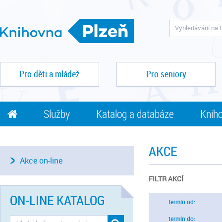
Pro děti a mládež
Pro seniory
Služby
Katalog a databáze
Kniho
AKCE
Akce on-line
FILTR AKCÍ
ON-LINE KATALOG
termín od:
termín do: