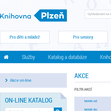
Pro děti a mládež
Pro seniory
Služby
Katalog a databáze
Kniho
AKCE
Akce on-line
FILTR AKCÍ
ON-LINE KATALOG
termín od:
termín do: