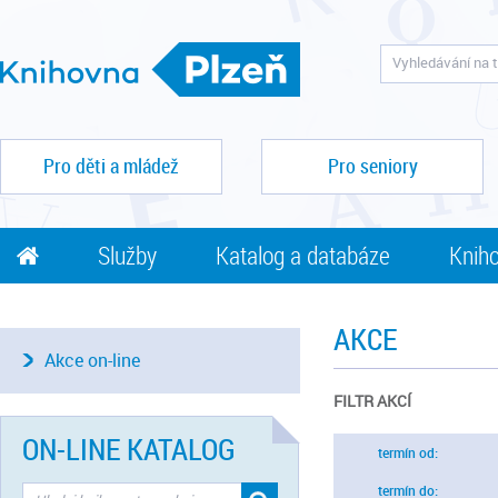
Pro děti a mládež
Pro seniory
Služby
Katalog a databáze
Kniho
AKCE
Akce on-line
FILTR AKCÍ
ON-LINE KATALOG
termín od:
termín do: