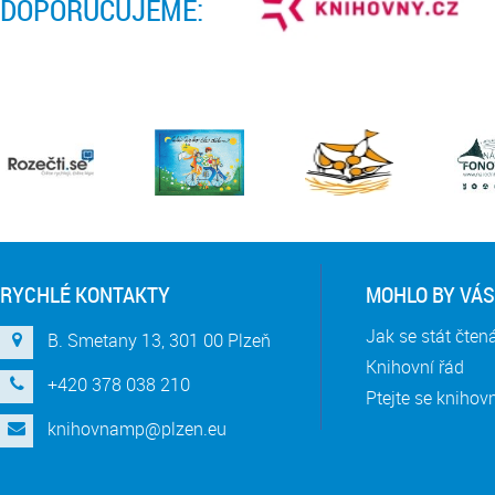
DOPORUČUJEME:
RYCHLÉ KONTAKTY
MOHLO BY VÁS
Jak se stát čte
B. Smetany 13, 301 00 Plzeň
Knihovní řád
+420 378 038 210
Ptejte se knihov
knihovnamp@plzen.eu