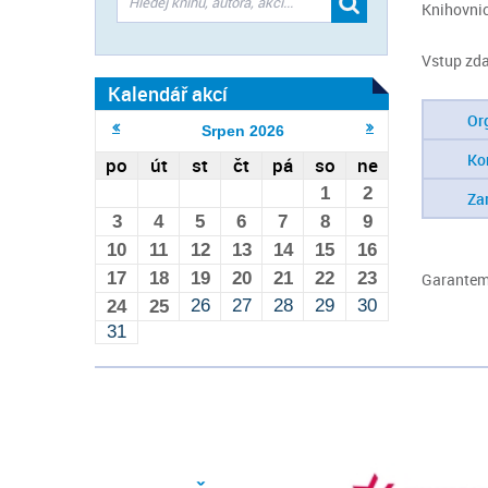
Knihovnic
Vstup zd
Kalendář akcí
Or
Srpen
2026
Ko
po
út
st
čt
pá
so
ne
1
2
Za
3
4
5
6
7
8
9
10
11
12
13
14
15
16
17
18
19
20
21
22
23
Garantem 
26
27
28
29
30
24
25
31