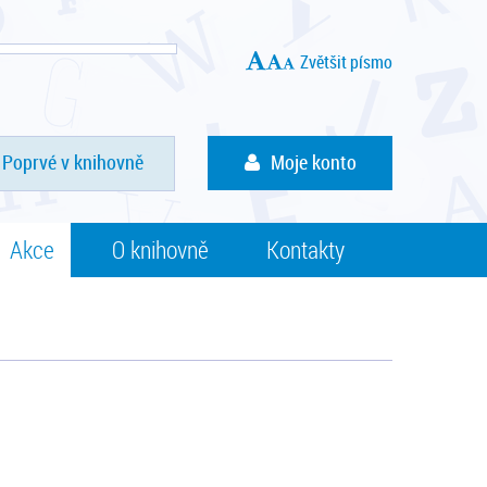
Zvětšit písmo
Poprvé v knihovně
Moje konto
Akce
O knihovně
Kontakty