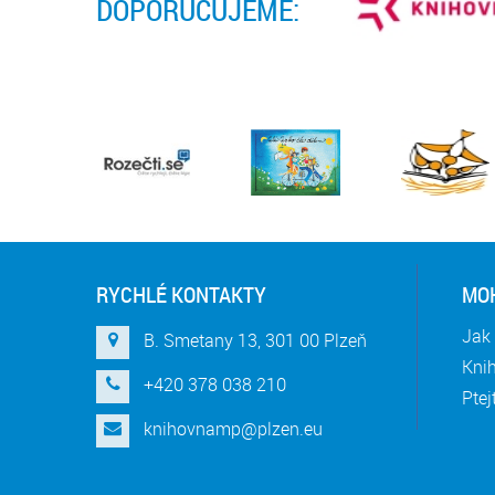
DOPORUČUJEME:
RYCHLÉ KONTAKTY
MOH
Jak 
B. Smetany 13, 301 00 Plzeň
Knih
+420 378 038 210
Ptej
knihovnamp@plzen.eu