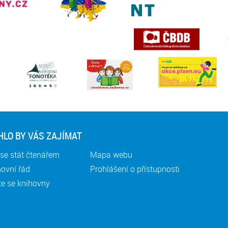
LO BY VÁS ZAJÍMAT
se stát čtenářem
Mapa webu
ovní řád
Prohlášení o přístupnosti
te se knihovny